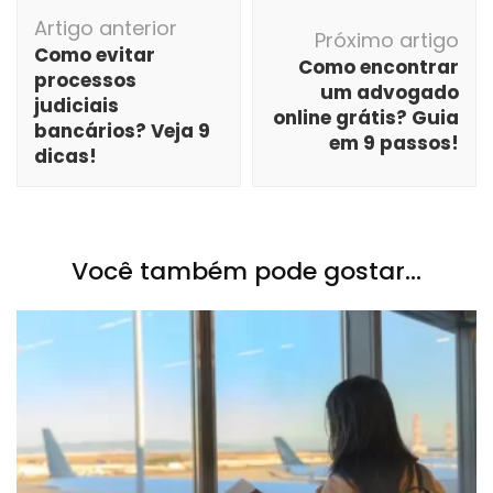
Navegação
Artigo anterior
de
Próximo artigo
Como evitar
post
Como encontrar
processos
um advogado
judiciais
online grátis? Guia
bancários? Veja 9
em 9 passos!
dicas!
Você também pode gostar...