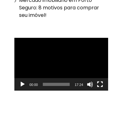
Mercado imobiliário em Porto
Seguro: 8 motivos para comprar
seu imóvel!
Tocador
de
vídeo
00:00
17:24